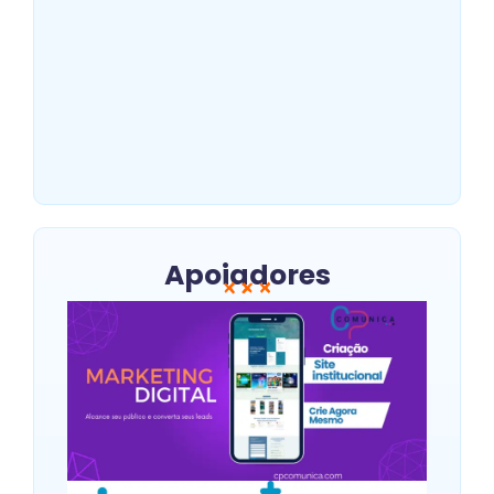
João Campos se une a
Júnior Matuto: Prefeito do
Recife reforça campanha de
aliados
~
outubro 20, 2024
Por
Abraão Anacleto
Apoiadores