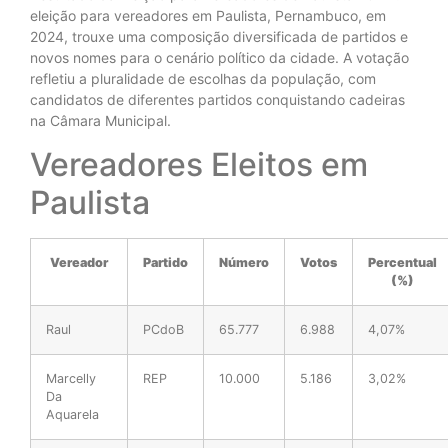
eleição para vereadores em Paulista, Pernambuco, em
2024, trouxe uma composição diversificada de partidos e
novos nomes para o cenário político da cidade. A votação
refletiu a pluralidade de escolhas da população, com
candidatos de diferentes partidos conquistando cadeiras
na Câmara Municipal.
Vereadores Eleitos em
Paulista
Vereador
Partido
Número
Votos
Percentual
(%)
Raul
PCdoB
65.777
6.988
4,07%
Marcelly
REP
10.000
5.186
3,02%
Da
Aquarela