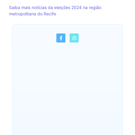
Saiba mais notícias da eleições 2024 na região
metropolitana do Recife
Sem comentários
Seleção do Paulista
Derrota Sertânia e
Se Aproxima da
Semifinal da Copa