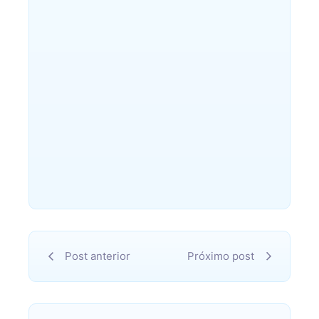
do Interior Sub-23
~
outubro 15, 2024
Por
Abraão Anacleto
Seleção do Paulista vence por 2 x
0 e pode garantir vaga mesmo
com derrota mínima no jogo de
volta Em partida...
Leia mais
Post anterior
Próximo post