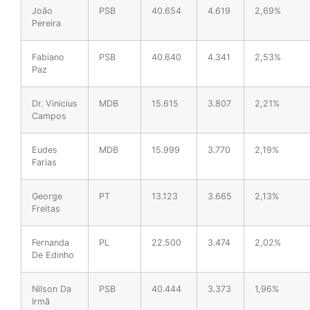
João
PSB
40.654
4.619
2,69%
Pereira
Fabiano
PSB
40.640
4.341
2,53%
Paz
Dr. Vinicius
MDB
15.615
3.807
2,21%
Campos
Eudes
MDB
15.999
3.770
2,19%
Farias
George
PT
13.123
3.665
2,13%
Freitas
Fernanda
PL
22.500
3.474
2,02%
De Edinho
Nilson Da
PSB
40.444
3.373
1,96%
Irmã