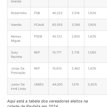
Iolanda
Robertinho
PSB
40.222
3.316
1,93%
Alemão
PCdoB
65.555
3.266
1,90%
Kennyo
PSDB
45.123
2.800
1,63%
Miguel
Susy
REP
10.777
2.718
1,58%
Racinha
Jonas Da
REP
10.610
2.462
1,43%
Prestação
Junior De
UNIÃO
44.000
1.574
0,92%
Irmã Linda
Aqui está a tabela dos vereadores eleitos na
cidade de Paulista em 2024