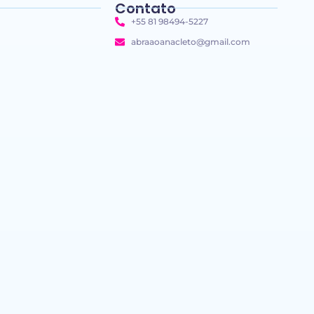
Contato
+55 81 98494-5227
abraaoanacleto@gmail.com