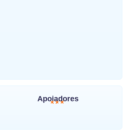
João Campos se une a Júnior Matuto:
Prefeito do Recife reforça campanha
de aliados
~
outubro 20, 2024
Por
Abraão Anacleto
Apoiadores